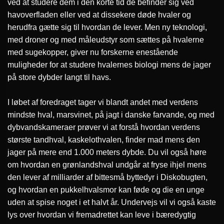
ved at studere dem i den korte tid de befinder sig ved
havoverfladen eller ved at dissekere døde hvaler og
herudfra gætte sig til hvordan de lever. Men ny teknologi,
med droner og med måleudstyr som sættes på hvalerne
med sugekopper, giver nu forskerne enestående
muligheder for at studere hvalernes biologi mens de jager
på store dybder langt til havs.
I løbet af foredraget tager vi blandt andet med verdens
mindste hval, marsvinet, på jagt i danske farvande, og med
dybvandskameraer prøver vi at forstå hvordan verdens
største tandhval, kaskelothvalen, finder mad mens den
jager på mere end 1.000 meters dybde. Du vil også høre
om hvordan en grønlandshval undgår at fryse ihjel mens
den lever af milliarder af bittesmå byttedyr i Diskobugten,
og hvordan en pukkelhvalsmor kan føde og die en unge
uden at spise noget i et halvt år. Undervejs vil vi også kaste
lys over hvordan vi fremadrettet kan leve i bæredygtig