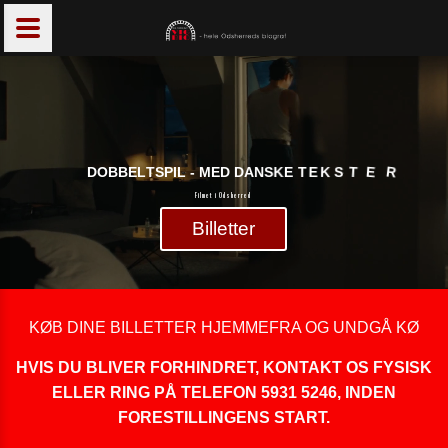
D
O
B
B
E
L
T
S
P
I
L
-
M
E
D
D
A
N
S
K
E
T
E
K
S
T
E
R
Filmet i Odsherred
Billetter
KØB DINE BILLETTER HJEMMEFRA OG UNDGÅ KØ
HVIS DU BLIVER FORHINDRET, KONTAKT OS FYSISK
ELLER RING PÅ TELEFON 5931 5246, INDEN
FORESTILLINGENS START.