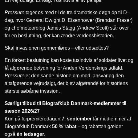
En vejrudsigt. Ét valg. Tusindvis af liv på spil.
Pressure
tager os med til de tre dramatiske døgn op til D-
dag, hvor General Dwight D. Eisenhower (Brendan Fraser)
og chefmeteorolog James Stagg (Andrew Scott) står over
for en beslutning, der kan ændre verdenshistorien.
Skal invasionen gennemføres – eller udsættes?
En forkert beslutning kan koste tusindvis af soldater livet og
få afgørende betydning for Anden Verdenskrigs udfald.
Pressure
er den sande historie om mod, ansvar og den
altafgørende vejrudsigt, der blev afgørende for historiens
største søbårne invasion.
Særligt tilbud til Biografklub Danmark-medlemmer til
sæson 2026/27
Kun på forpremieredagen
7. september
får medlemmer af
Biografklub Danmark
50 % rabat
– og rabatten gælder
også
én ledsager
.