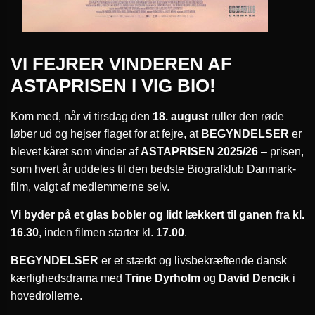
VI FEJRER VINDEREN AF
ASTAPRISEN I VIG BIO!
Kom med, når vi tirsdag den
18. august
ruller den røde
løber ud og hejser flaget for at fejre, at
BEGYNDELSER
er
blevet kåret som vinder af
ASTAPRISEN 2025/26
– prisen,
som hvert år uddeles til den bedste Biografklub Danmark-
film, valgt af medlemmerne selv.
Vi byder på et glas bobler og lidt lækkert til ganen fra kl.
16.30
, inden filmen starter kl.
17.00
.
BEGYNDELSER
er et stærkt og livsbekræftende dansk
kærlighedsdrama med
Trine Dyrholm
og
David Dencik
i
hovedrollerne.