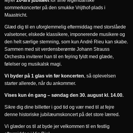
fejrer
20-års jubilæet
for sine legendariske
sommerkoncerter på den smukke Vrijthof-plads i
Maastricht.
Glæd dig til en uforglemmelig eftermiddag med storslåede
valsetoner, elskede klassikere, imponerende musikere og
den helt særlige stemning, som kun André Rieu kan skabe.
Sammen med sit verdensberømte Johann Strauss
Orchestra inviterer han til en fejring fyldt med glæde,
følelser og musikalsk magi.
Vi byder på 1 glas vin før koncerten
, så oplevelsen
starter allerede, når du ankommer.
Vises kun én gang – søndag den 30. august kl. 14.00.
Sikre dig dine billetter i god tid og vær med til at fejre
denne historiske jubilæumskoncert på det store lærred.
Vi glæder os til at byde jer velkommen til en festlig