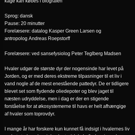
kage kan købes i biografen
Sprog:
dansk
Pause:
20 minutter
Forelæsere:
datalog
Kasper Green Larsen
og
antropolog
Andreas Roepstorff
Forelæsere:
ved sansefysiolog
Peter Teglberg Madsen
Hvaler udgør de største dyr der nogensinde har levet på
Jorden, og er med deres ekstreme tilpasninger til et liv i
vand nogle af de mest enestående pattedyr. De er tidligere
blevet set som flydende oliedepoter og blev jaget til
næsten udryddelse, men i dag er der en stigende
forståelse for at økosystemerne til havs er helt afhængige
af hvaler som toprovdyr.
I mange år har forskere kun kunnet få indsigt i hvalernes liv