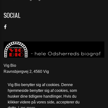
SOCIAL
Vig Bio
Ravnsbjergvej 2, 4560 Vig
Telefon:
59 31 52 46
Vig Bio benytter sig af cookies. Denne
Email:
kontakt@vigbio.dk
hjemmeside benytter sig af cookies, som
husker dine tidligere handlinger. Hvis du
Cookie- og privatlivspolitik
klikker videre på vores side, accepterer du
dette.
Læs mere